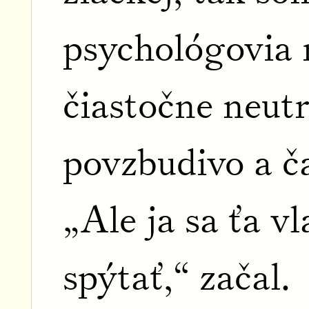
psychológovia r
čiastočne neutr
povzbudivo a č
„Ale ja sa ťa v
spýtať,“ začal.