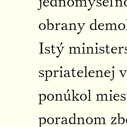
jednomyseľnos
obrany demo
Istý ministe
spriatelenej v
ponúkol mies
poradnom zbo