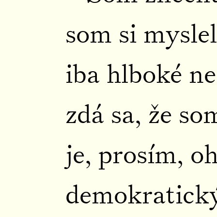
som si myslel
iba hlboké n
zdá sa, že so
je, prosím, o
demokratický