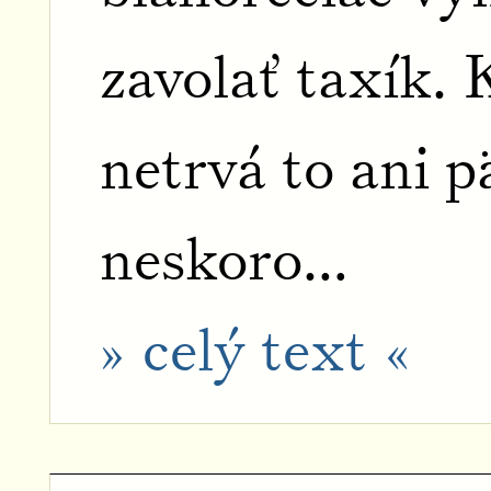
zavolať taxík. 
netrvá to ani p
neskoro…
» celý text «