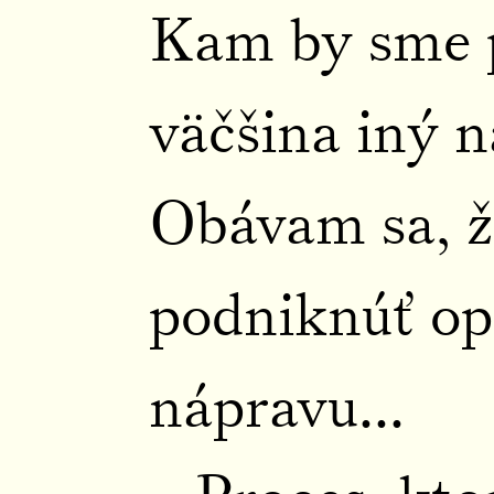
Kam by sme p
väčšina iný n
Obávam sa, ž
podniknúť op
nápravu...