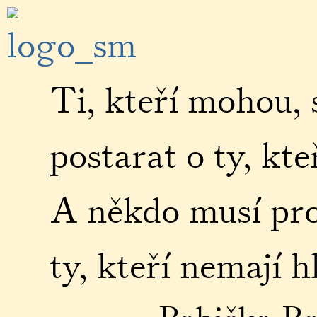
Ti, kteří mohou, 
postarat o ty, kt
A někdo musí pro
ty, kteří nemají h