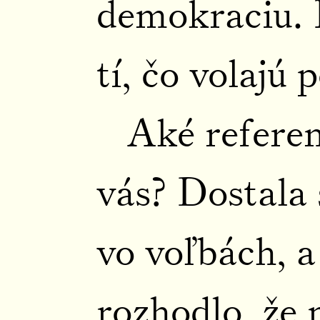
demokraciu. 
tí, čo volajú 
Aké refere
vás? Dostala
vo voľbách, a
rozhodlo, že 