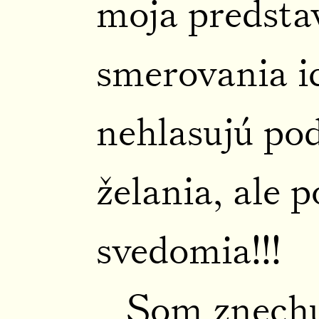
moja predsta
smerovania ic
nehlasujú po
želania, ale 
svedomia!!!
Som znechu