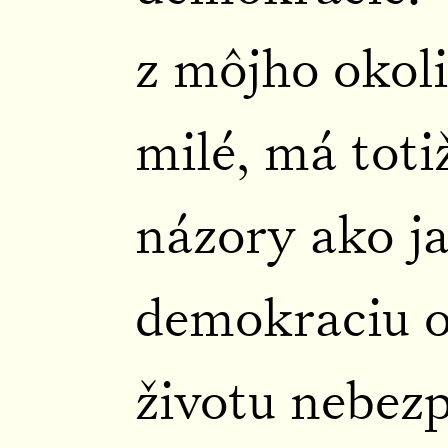
z môjho okoli
milé, má toti
názory ako ja
demokraciu o
životu nebezp