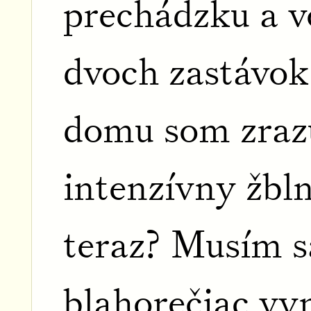
prechádzku a v
dvoch zastávok
domu som zrazu
intenzívny žbl
teraz? Musím s
blahorečiac vy