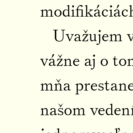
modifikáciác
Uvažujem v
vážne aj o to
mňa prestane
našom vedení