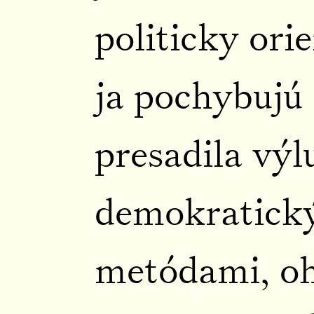
politicky ori
ja pochybujú
presadila výl
demokratick
metódami, oh