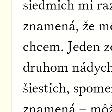
siedmich mi ra
znamená, že mô
chcem. Jeden z
druhom nádychu
šiestich, spomen
znamená – môž