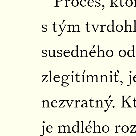
Proces, kto
s tým tvrdoh
susedného od
zlegitímniť, j
nezvratný. Kt
je mdlého ro