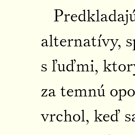
Predkladajú
alternatívy, s
s ľuďmi, kto
za temnú opoz
vrchol, keď s