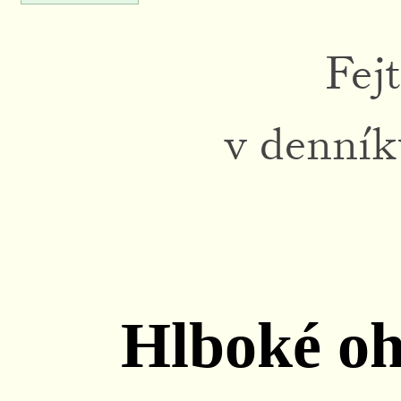
Fej
v denní
Hlboké oh