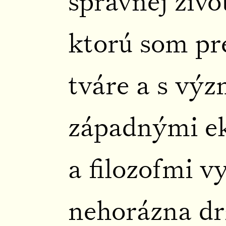
správnej živo
ktorú som pre
tváre a s vý
západnými 
a filozofmi v
nehorázna dr